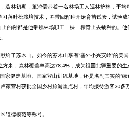
，造林初期，董鸿儒带着一名林场工人巡林护林，平均每
北学习落叶松栽培技术，并带回籽种开始育苗试验，试验
山上的树都是他带领林场职工一棵一棵背上去栽种的。他
上。
了苏木山。如今的苏木山享有“塞外小兴安岭”的美誉，
8万立方米，森林覆盖率高达78.4%，成为祖国北疆重要的
、国家健走基地、国家登山训练基地，还是名副其实的“绿色
卢家营村获批全国乡村旅游重点村，年均接待游客20多
区道德模范等称号。