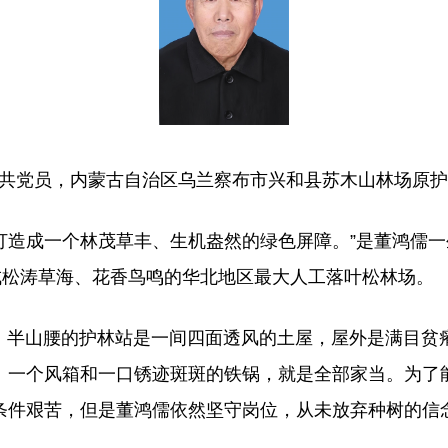
中共党员，内蒙古自治区乌兰察布市兴和县苏木山林场原
造成一个林茂草丰、生机盎然的绿色屏障。”是董鸿儒一
成松涛草海、花香鸟鸣的华北地区最大人工落叶松林场。
。半山腰的护林站是一间四面透风的土屋，屋外是满目贫瘠
、一个风箱和一口锈迹斑斑的铁锅，就是全部家当。为了
条件艰苦，但是董鸿儒依然坚守岗位，从未放弃种树的信