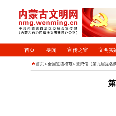
首页
要闻
宣传之窗
文明实
首页
全国道德模范
董鸿儒（第九届提名
>
>
第