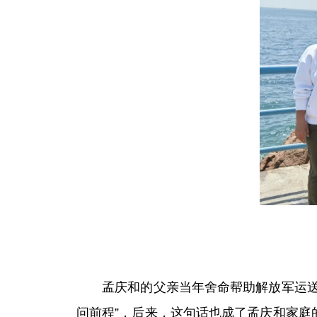
孟庆和的父亲当年舍命帮助解放军运送战
问前程”，后来，这句话也成了孟庆和家