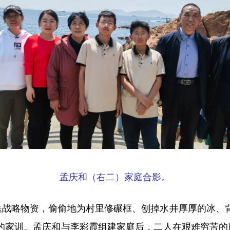
孟庆和（右二）家庭合影。
略物资，偷偷地为村里修碾框、刨掉水井厚厚的冰、背
庭的家训。孟庆和与李彩霞组建家庭后，二人在艰难穷苦的