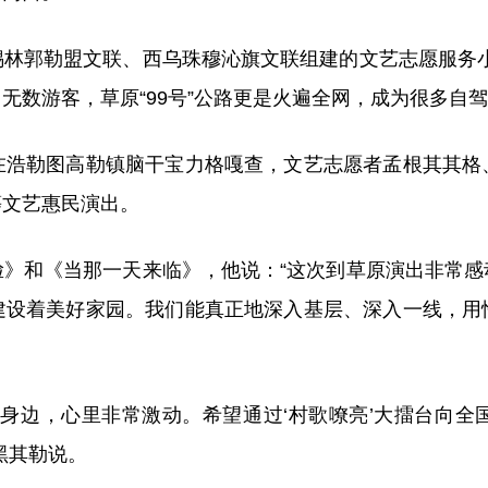
郭勒盟文联、西乌珠穆沁旗文联组建的文艺志愿服务小
了无数游客，草原“99号”公路更是火遍全网，成为很多自
勒图高勒镇脑干宝力格嘎查，文艺志愿者孟根其其格
等文艺惠民演出。
和《当那一天来临》，他说：“这次到草原演出非常感
建设着美好家园。我们能真正地深入基层、深入一线，用
边，心里非常激动。希望通过‘村歌嘹亮’大擂台向全
黑其勒说。