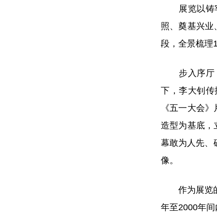
展览以铸牢中
照、奠基兴业
段，全景梳理
步入序厅，书
下，李大钊传
《五一大会》
造型为基底，
幕敢为人先、
像。
作为展览的线
年至2000